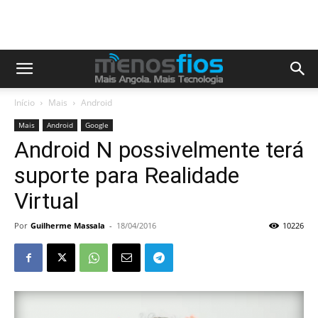
Início
Mais
Android
Mais
Android
Google
Android N possivelmente terá
suporte para Realidade
Virtual
Por
Guilherme Massala
-
18/04/2016
10226