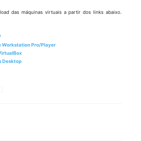
d das máquinas virtuais a partir dos links abaixo.
V
e Workstation Pro/Player
VirtualBox
ls Desktop