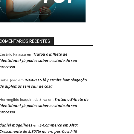
COMENTÁRIOS RECENTES
Tratou o Bilhete de
Cesário Palassa
em
Identidade? Já podes saber o estado do seu
processo
INAAREES já permite homologação
Isabel João
em
de diplomas sem sair de casa
Tratou o Bilhete de
Hermegildo Joaquim da Silva
em
Identidade? Já podes saber o estado do seu
processo
daniel magalhaes
E-Commerce em Alta:
em
Crescimento de 5.807% na era pós-Covid-19