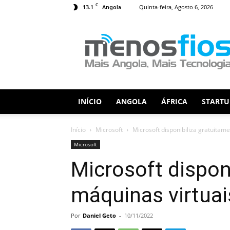
C
13.1
Quinta-feira, Agosto 6, 2026
Angola
Menos
Fios
INÍCIO
ANGOLA
ÁFRICA
STARTU
Início
Microsoft
Microsoft disponibiliza gratuitam
Microsoft
Microsoft dispon
máquinas virtua
Por
Daniel Geto
-
10/11/2022