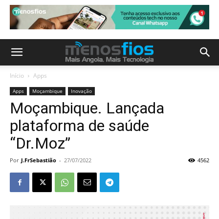
Início
Apps
Apps
Moçambique
Inovação
Moçambique. Lançada
plataforma de saúde
“Dr.Moz”
Por
J.FrSebastião
-
27/07/2022
4562