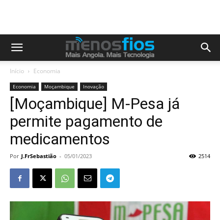
Início
Economia
Economia
Moçambique
Inovação
[Moçambique] M-Pesa já
permite pagamento de
medicamentos
Por
J.FrSebastião
-
05/01/2023
2514