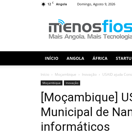
C
12
Domingo, Agosto 9, 2026
Angola
Menos
Fios
INÍCIO
ANGOLA
ÁFRICA
STARTU
Início
Moçambique
Inovação
USAID ajuda Cons
Moçambique
Inovação
[Moçambique] US
Municipal de Na
informáticos