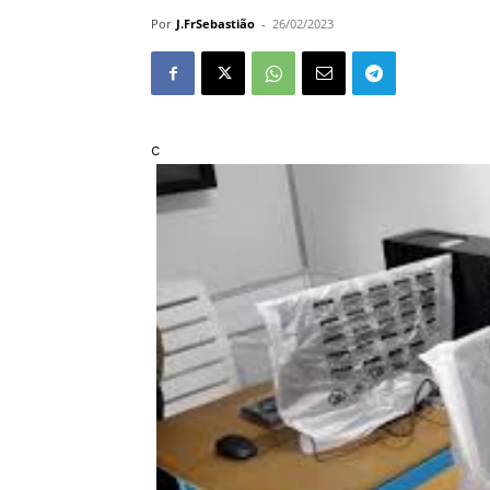
Por
J.FrSebastião
-
26/02/2023
c