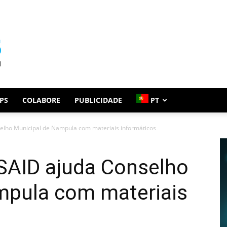
PS
COLABORE
PUBLICIDADE
PT
elho Municipal de Nampula com materiais informáticos
AID ajuda Conselho
mpula com materiais