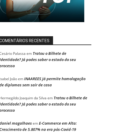
COMENTÁRIOS RECENTES
Tratou o Bilhete de
Cesário Palassa
em
Identidade? Já podes saber o estado do seu
processo
INAAREES já permite homologação
Isabel João
em
de diplomas sem sair de casa
Tratou o Bilhete de
Hermegildo Joaquim da Silva
em
Identidade? Já podes saber o estado do seu
processo
daniel magalhaes
E-Commerce em Alta:
em
Crescimento de 5.807% na era pós-Covid-19