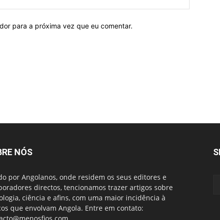
ador para a próxima vez que eu comentar.
BRE NÓS
S
do por Angolanos, onde residem os seus editores e
boradores directos, tencionamos trazer artigos sobre
ologia, ciência e afins, com uma maior incidência à
cos que envolvam Angola. Entre em contato:
acto@menosfios.com