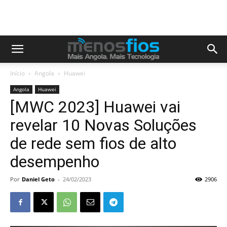
Início
Angola
Huawei
Angola
Huawei
[MWC 2023] Huawei vai
revelar 10 Novas Soluções
de rede sem fios de alto
desempenho
Por
Daniel Geto
-
24/02/2023
2906