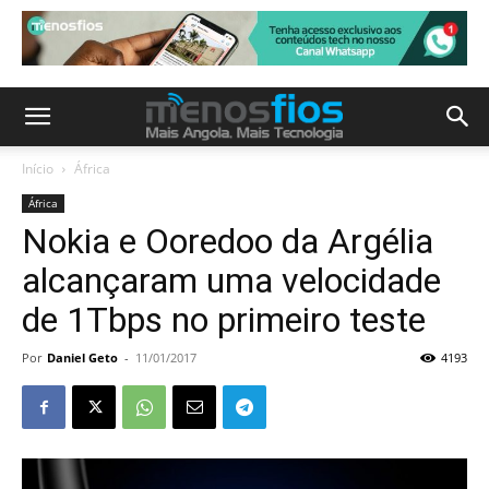
Início
África
África
Nokia e Ooredoo da Argélia
alcançaram uma velocidade
de 1Tbps no primeiro teste
Por
Daniel Geto
-
11/01/2017
4193