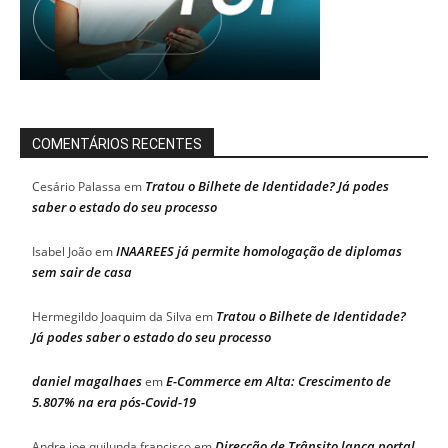
COMENTÁRIOS RECENTES
Tratou o Bilhete de Identidade? Já podes
Cesário Palassa
em
saber o estado do seu processo
INAAREES já permite homologação de diplomas
Isabel João
em
sem sair de casa
Tratou o Bilhete de Identidade?
Hermegildo Joaquim da Silva
em
Já podes saber o estado do seu processo
daniel magalhaes
E-Commerce em Alta: Crescimento de
em
5.807% na era pós-Covid-19
Direcção de Trânsito lança portal
Andre joe quilunda francisco
em