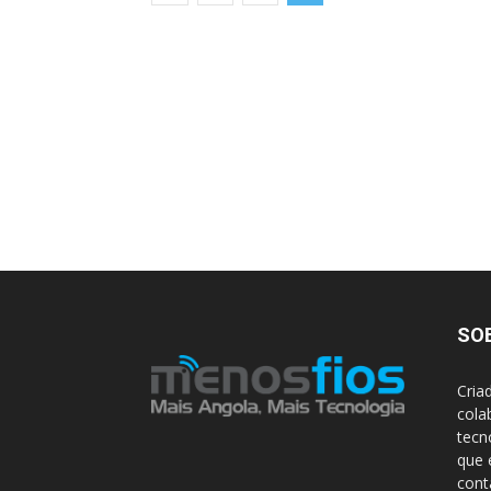
SO
Cria
cola
tecn
que 
con