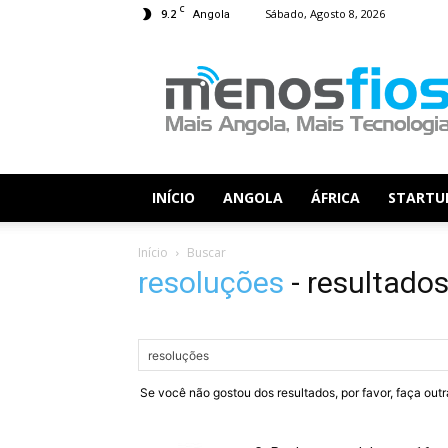
C
9.2
Sábado, Agosto 8, 2026
Angola
Menos
Fios
INÍCIO
ANGOLA
ÁFRICA
STARTU
Início
Buscar
resoluções
-
resultado
Se você não gostou dos resultados, por favor, faça out