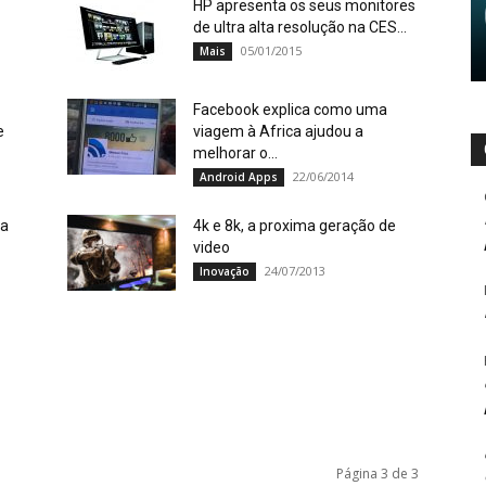
HP apresenta os seus monitores
de ultra alta resolução na CES...
05/01/2015
Mais
Facebook explica como uma
e
viagem à Africa ajudou a
melhorar o...
22/06/2014
Android Apps
 a
4k e 8k, a proxima geração de
video
24/07/2013
Inovação
Página 3 de 3