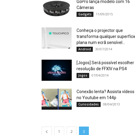
GoPro lança modelo com 16
Câmeras
11/09/2015
Gadgets
Conheça o projector que
transforma qualquer superfíci
plana num ecrã sensível...
30/07/2014
Android
[Jogos] Será possível escolher
resolução de FFXIV na PS4
07/04/2014
Jogos
Conexão lenta? Assista vídeos
no Youtube em 144p
08/04/2013
Curiosidades
1
2
3