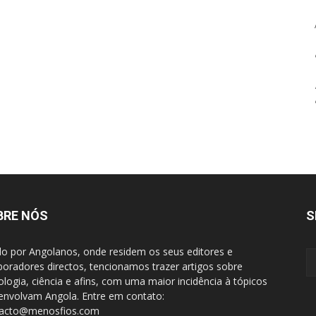
BRE NÓS
S
do por Angolanos, onde residem os seus editores e
boradores directos, tencionamos trazer artigos sobre
ologia, ciência e afins, com uma maior incidência à tópicos
envolvam Angola. Entre em contato:
tacto@menosfios.com