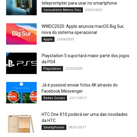
teleprompter para usar no smartphone
05/05/2023
Consultório Menos Fios
WWDC2020: Apple anuncia macOS Big Sur,
nova do sistema operacional
23/06/2020
Apple
Playstation 5 suportará maior parte dos jogos
da PS4
22/03/2020
Playstation
Já é possível enviar fotos 4K através do
Facebook Messenger
22/11/2017
Redes Sociais
HTC One X10 poderá ser uma das novidades
da HTC
08/01/2017
Smartphones