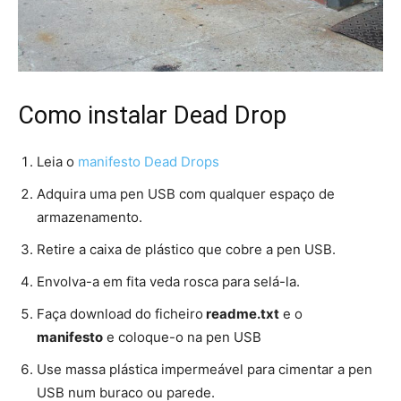
Como instalar Dead Drop
Leia o
manifesto Dead Drops
Adquira uma pen USB com qualquer espaço de
armazenamento
.
Retire
a
c
a
ixa
de plástico
que cobre a pen USB
.
Envolva-
a
em fita veda rosca para selá-l
a
.
Faça download do ficheiro
readme.txt
e o
manifesto
e coloque-o n
a pen USB
Use massa plástica impermeável para cimentar
a pen
USB
n
um buraco ou parede
.