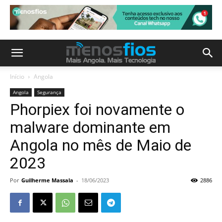
Início
Angola
Angola
Segurança
Phorpiex foi novamente o
malware dominante em
Angola no mês de Maio de
2023
Por
Guilherme Massala
-
18/06/2023
2886