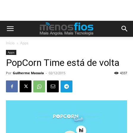
Início
Apps
Apps
PopCorn Time está de volta
Por
Guilherme Massala
-
02/12/2015
4337