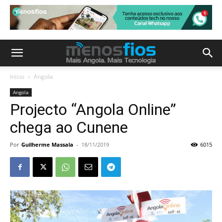
Início
Angola
Angola
Projecto “Angola Online”
chega ao Cunene
Por
Guilherme Massala
-
18/11/2019
6015