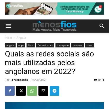
Início
Angola
Angola
Apps
Mais
Curiosidades
Instagram
Internet
Meta
Quais as redes sociais são
mais utilizadas pelos
angolanos em 2022?
Por
J.FrSebastião
-
16/08/2022
8411