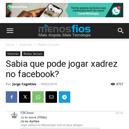
Início
Internet
Redes Sociais
Internet
Redes Sociais
Sabia que pode jogar xadrez
no facebook?
Por
Jorge Cognitivo
-
09/02/2016
8757