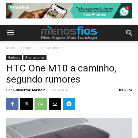
Início
Gadgets
Smartphones
Gadgets
Smartphones
HTC One M10 a caminho,
segundo rumores
Por
Guilherme Massala
-
08/02/2016
4574