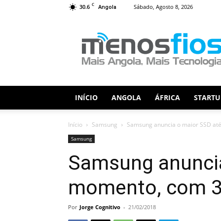
C
30.6
Sábado, Agosto 8, 2026
Angola
Menos
Fios
INÍCIO
ANGOLA
ÁFRICA
STARTU
Início
Samsung
Samsung anuncia o maior SSD at
Samsung
Samsung anuncia
momento, com 3
Por
Jorge Cognitivo
-
21/02/2018