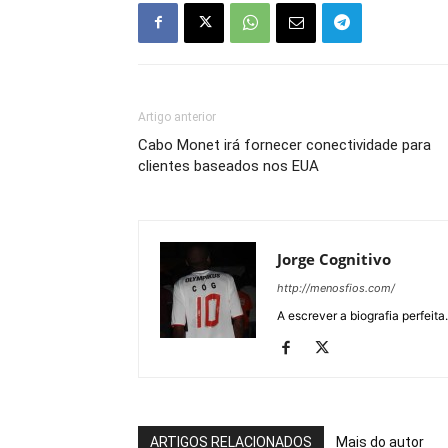
Artigo anterior
Cabo Monet irá fornecer conectividade para
clientes baseados nos EUA
Jorge Cognitivo
http://menosfios.com/
A escrever a biografia perfeita
ARTIGOS RELACIONADOS
Mais do autor