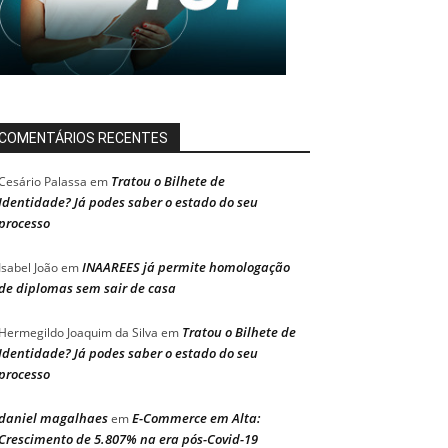
COMENTÁRIOS RECENTES
Tratou o Bilhete de
Cesário Palassa
em
Identidade? Já podes saber o estado do seu
processo
INAAREES já permite homologação
Isabel João
em
de diplomas sem sair de casa
Tratou o Bilhete de
Hermegildo Joaquim da Silva
em
Identidade? Já podes saber o estado do seu
processo
daniel magalhaes
E-Commerce em Alta:
em
Crescimento de 5.807% na era pós-Covid-19