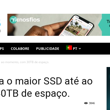
PS
COLABORE
PUBLICIDADE
PT
é ao momento, com 30TB de espaço.
 o maior SSD até ao
0TB de espaço.
3846