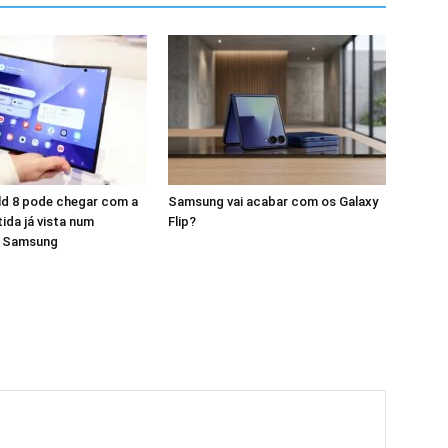
ld 8 pode chegar com a
Samsung vai acabar com os Galaxy
tida já vista num
Flip?
a Samsung