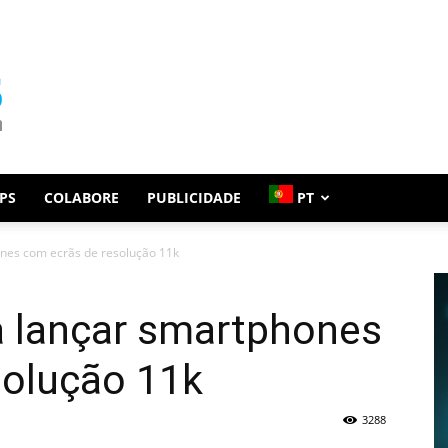
PS
COLABORE
PUBLICIDADE
PT
nes com ecrãs de resolução 11k
 lançar smartphones
solução 11k
3288