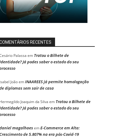
COMENTÁRIOS RECENTES
Tratou o Bilhete de
Cesário Palassa
em
Identidade? Já podes saber o estado do seu
processo
INAAREES já permite homologação
Isabel João
em
de diplomas sem sair de casa
Tratou o Bilhete de
Hermegildo Joaquim da Silva
em
Identidade? Já podes saber o estado do seu
processo
daniel magalhaes
E-Commerce em Alta:
em
Crescimento de 5.807% na era pós-Covid-19