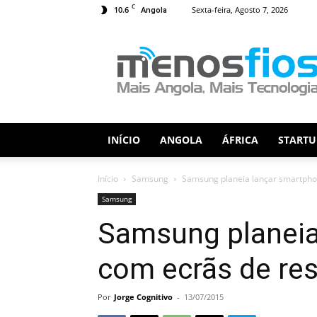
C
10.6
Sexta-feira, Agosto 7, 2026
Angola
Menos
Fios
INÍCIO
ANGOLA
ÁFRICA
STARTU
Início
Samsung
Samsung planeia lançar smartpho
Samsung
Samsung planeia
com ecrãs de re
Por
Jorge Cognitivo
-
13/07/2015