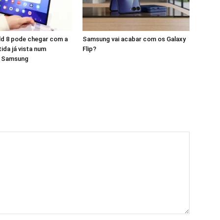
ld 8 pode chegar com a
Samsung vai acabar com os Galaxy
tida já vista num
Flip?
a Samsung