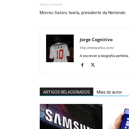
Artigo anterior
Morreu Satoru Iwata, presidente da Nintendo
Jorge Cognitivo
http://menosfios.com/
A escrever a biografia perfeita
ARTIGOS RELACIONADOS
Mais do autor