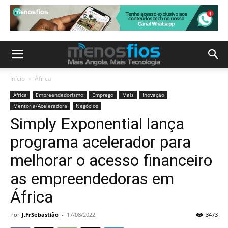
Início
África
África
Empreendedorismo
Emprego
Mais
Inovação
Mentoria/Aceleradora
Negócios
Simply Exponential lança
programa acelerador para
melhorar o acesso financeiro
as empreendedoras em
África
Por
J.FrSebastião
-
17/08/2022
3473