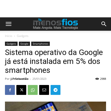
Início
Gadgets
Gadgets
Google
Smartphones
Sistema operativo da Google
já está instalada em 5% dos
smartphones
Por
J.FrSebastião
-
25/01/2023
2988