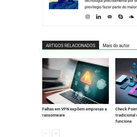
tecnologia precisamente por se
previlegio fazer parte do maior
ARTIGOS RELACIONADOS
Mais do autor
Falhas em VPN expõem empresas a
Check Point
ransomware
tradicional
funciona