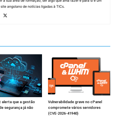
r a sua área de formação, ser algo que ama fazer e para si é um
 site angolano de notícias ligadas à TICs.
 alerta que a gestão
Vulnerabilidade grave no cPanel
 de segurança já não
compromete vários servidores
(CVE-2026-41940)