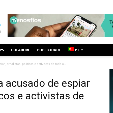
PS
COLABORE
PUBLICIDADE
PT
ar jornalistas, políticos e activistas de todo o...
ta acusado de espiar
icos e activistas de