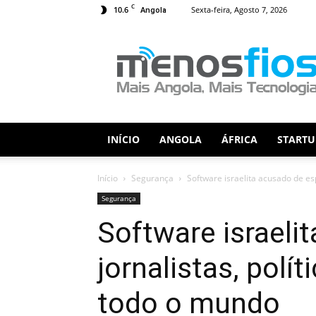
C
10.6
Sexta-feira, Agosto 7, 2026
Angola
Menos
Fios
INÍCIO
ANGOLA
ÁFRICA
STARTU
Início
Segurança
Software israelita acusado de espi
Segurança
Software israeli
jornalistas, polít
todo o mundo