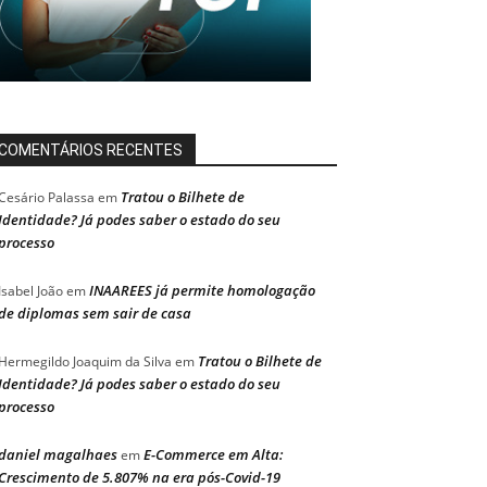
COMENTÁRIOS RECENTES
Tratou o Bilhete de
Cesário Palassa
em
Identidade? Já podes saber o estado do seu
processo
INAAREES já permite homologação
Isabel João
em
de diplomas sem sair de casa
Tratou o Bilhete de
Hermegildo Joaquim da Silva
em
Identidade? Já podes saber o estado do seu
processo
daniel magalhaes
E-Commerce em Alta:
em
Crescimento de 5.807% na era pós-Covid-19