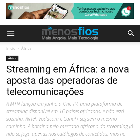
Início
África
África
Streaming em África: a nova
aposta das operadoras de
telecomunicações
A MTN lançou em junho a One TV, uma plataforma de
streaming disponível em 16 países africanos, e não está
sozinha. Airtel, Vodacom e Canal+ seguem o mesmo
caminho. A batalha pelo mercado africano do streaming já
não se joga apenas nos catálogos de conteúdos, mas no