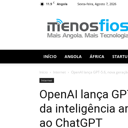
C
11.9
Sexta-feira, Agosto 7, 2026
Angola
Menos
Fios
INÍCIO
ANGOLA
ÁFRICA
STARTU
Início
Internet
OpenAI lança GPT-5.6, nova geração d
Internet
OpenAI lança GP
da inteligência ar
ao ChatGPT