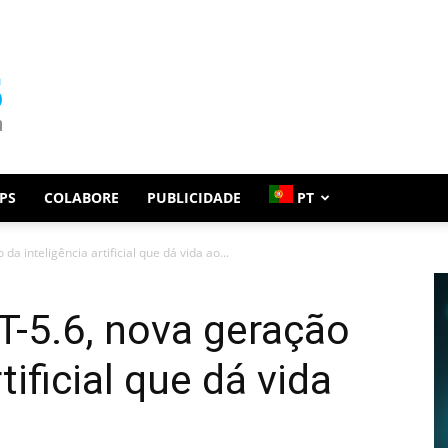
PS
COLABORE
PUBLICIDADE
PT
a inteligência artificial que dá vida ao...
T-5.6, nova geração
tificial que dá vida