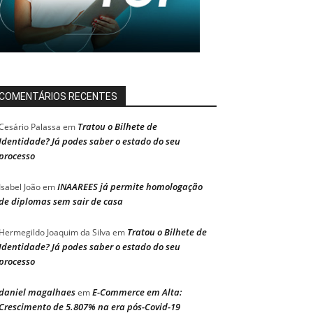
COMENTÁRIOS RECENTES
Tratou o Bilhete de
Cesário Palassa
em
Identidade? Já podes saber o estado do seu
processo
INAAREES já permite homologação
Isabel João
em
de diplomas sem sair de casa
Tratou o Bilhete de
Hermegildo Joaquim da Silva
em
Identidade? Já podes saber o estado do seu
processo
daniel magalhaes
E-Commerce em Alta:
em
Crescimento de 5.807% na era pós-Covid-19