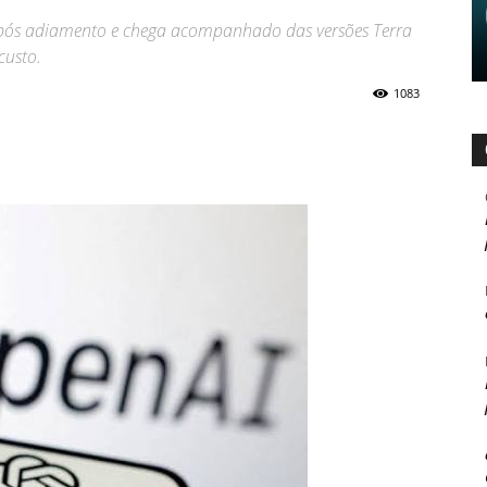
pós adiamento e chega acompanhado das versões Terra
custo.
1083