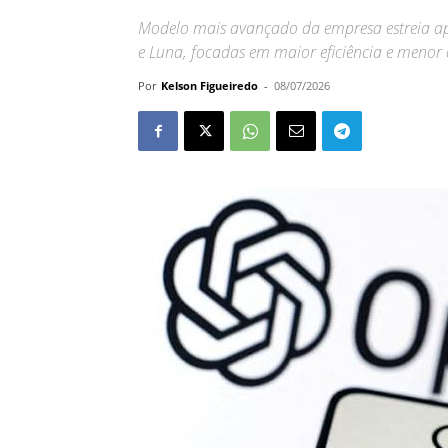
Modelo mais avançado da empresa estreia a
e Luna, focadas em maior eficiência e menor 
Por
Kelson Figueiredo
-
08/07/2026