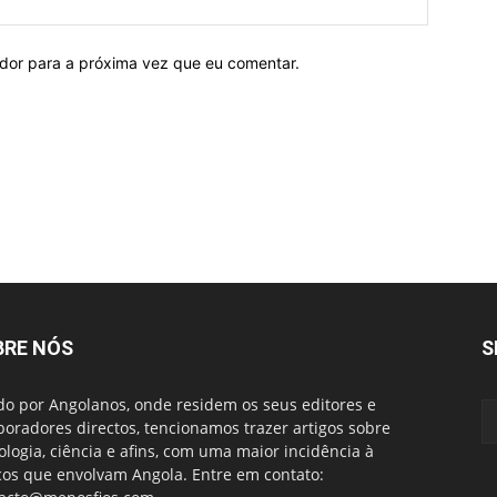
ador para a próxima vez que eu comentar.
BRE NÓS
S
do por Angolanos, onde residem os seus editores e
boradores directos, tencionamos trazer artigos sobre
ologia, ciência e afins, com uma maior incidência à
cos que envolvam Angola. Entre em contato: