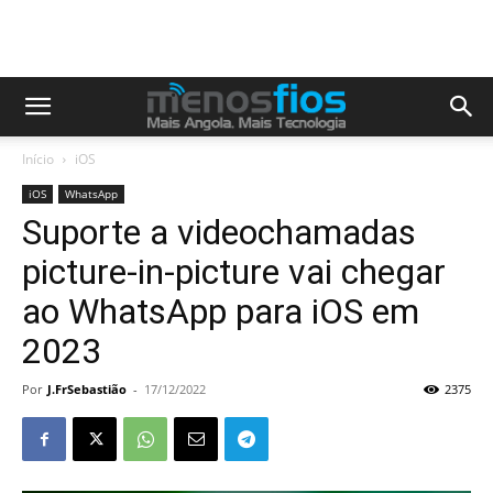
Início
iOS
iOS
WhatsApp
Suporte a videochamadas
picture-in-picture vai chegar
ao WhatsApp para iOS em
2023
Por
J.FrSebastião
-
17/12/2022
2375