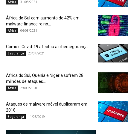
31/08/2021
África
África do Sul com aumento de 42% em
malware financeiro no...
06/08/2021
África
Como o Covid-19 afectou a cibersegurança
20/04/2021
Segurança
África do Sul, Quénia e Nigéria sofrem 28
milhões de ataques...
29/09/2020
África
Ataques de malware móvel duplicaram em
2018
11/05/2019
Segurança