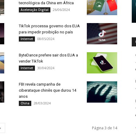
tecnológica da China em África
26/06/2024
Aceleração Digital
TikTok processa governo dos EUA
para impedir proibição no país
08/05/2024
Internet
ByteDance prefere sair dos EUA a
vender TikTok
30/04/2024
Internet
FBI revela campanha de
ciberataque chinês que durou 14
anos
28/03/2024
China
Página 3 de 14