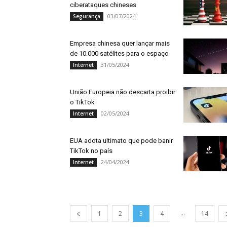
ciberataques chineses
03/07/2024
Segurança
Empresa chinesa quer lançar mais
de 10.000 satélites para o espaço
31/05/2024
Internet
União Europeia não descarta proibir
o TikTok
02/05/2024
Internet
EUA adota ultimato que pode banir
TikTok no país
24/04/2024
Internet
...
1
2
3
4
14