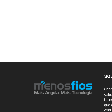
SO
Cria
cola
tecn
que 
con