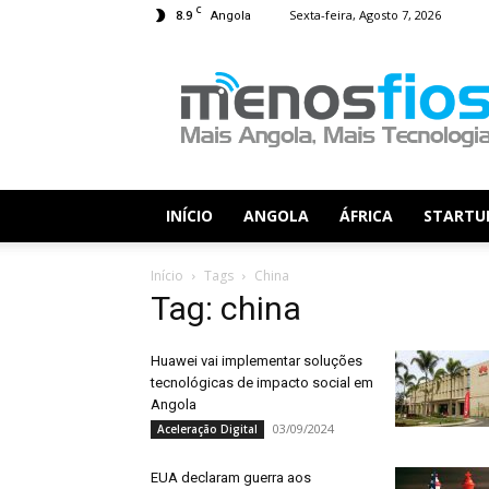
C
8.9
Sexta-feira, Agosto 7, 2026
Angola
Menos
Fios
INÍCIO
ANGOLA
ÁFRICA
STARTU
Início
Tags
China
Tag: china
Huawei vai implementar soluções
tecnológicas de impacto social em
Angola
03/09/2024
Aceleração Digital
EUA declaram guerra aos