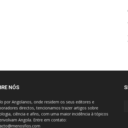
BRE NÓS
S
do por Angolanos, onde residem os seus editores e
boradores directos, tencionamos trazer artigos sobre
ologia, ciência e afins, com uma maior incidência à tópicos
envolvam Angola. Entre em contato:
tacto@menosfios.com