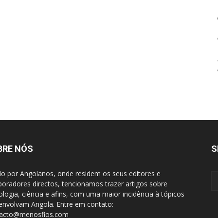
BRE NÓS
S
do por Angolanos, onde residem os seus editores e
boradores directos, tencionamos trazer artigos sobre
ologia, ciência e afins, com uma maior incidência à tópicos
envolvam Angola. Entre em contato:
tacto@menosfios.com