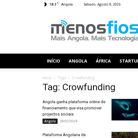
C
18.3
Sábado, Agosto 8, 2026
Angola
Menos
Fios
INÍCIO
ANGOLA
ÁFRICA
STARTU
Início
Tags
Crowfunding
Tag: Crowfunding
Angola ganha plataforma online de
financiamento que visa promover
projectos sociais
28/02/2024
Angola
Plataforma Angolana de