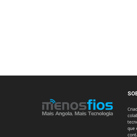
SO
Cria
cola
tecn
que 
con