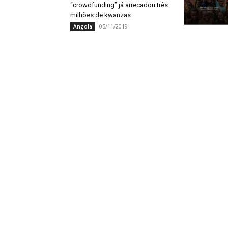
“crowdfunding” já arrecadou três
milhões de kwanzas
05/11/2019
Angola