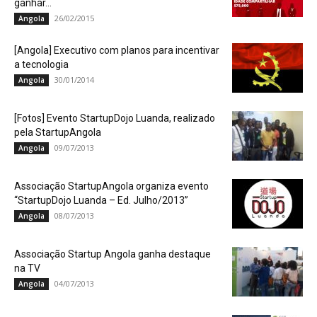
ganhar...
26/02/2015
Angola
[Angola] Executivo com planos para incentivar
a tecnologia
30/01/2014
Angola
[Fotos] Evento StartupDojo Luanda, realizado
pela StartupAngola
09/07/2013
Angola
Associação StartupAngola organiza evento
“StartupDojo Luanda – Ed. Julho/2013”
08/07/2013
Angola
Associação Startup Angola ganha destaque
na TV
04/07/2013
Angola