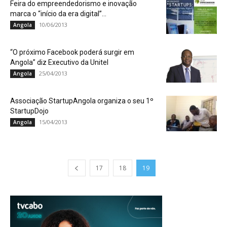
Feira do empreendedorismo e inovação
marca o “início da era digital”...
10/06/2013
Angola
“O próximo Facebook poderá surgir em
Angola” diz Executivo da Unitel
25/04/2013
Angola
Associação StartupAngola organiza o seu 1º
StartupDojo
15/04/2013
Angola
17
18
19