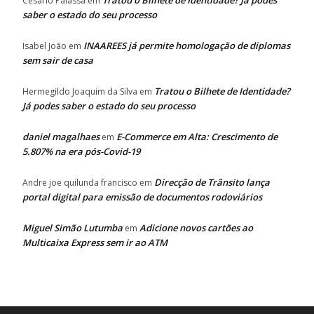
Tratou o Bilhete de Identidade? Já podes
Cesário Palassa
em
saber o estado do seu processo
INAAREES já permite homologação de diplomas
Isabel João
em
sem sair de casa
Tratou o Bilhete de Identidade?
Hermegildo Joaquim da Silva
em
Já podes saber o estado do seu processo
daniel magalhaes
E-Commerce em Alta: Crescimento de
em
5.807% na era pós-Covid-19
Direcção de Trânsito lança
Andre joe quilunda francisco
em
portal digital para emissão de documentos rodoviários
Miguel Simão Lutumba
Adicione novos cartões ao
em
Multicaixa Express sem ir ao ATM