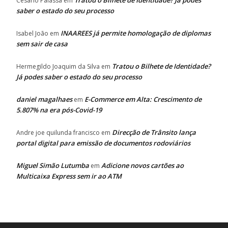
Tratou o Bilhete de Identidade? Já podes
Cesário Palassa
em
saber o estado do seu processo
INAAREES já permite homologação de diplomas
Isabel João
em
sem sair de casa
Tratou o Bilhete de Identidade?
Hermegildo Joaquim da Silva
em
Já podes saber o estado do seu processo
daniel magalhaes
E-Commerce em Alta: Crescimento de
em
5.807% na era pós-Covid-19
Direcção de Trânsito lança
Andre joe quilunda francisco
em
portal digital para emissão de documentos rodoviários
Miguel Simão Lutumba
Adicione novos cartões ao
em
Multicaixa Express sem ir ao ATM