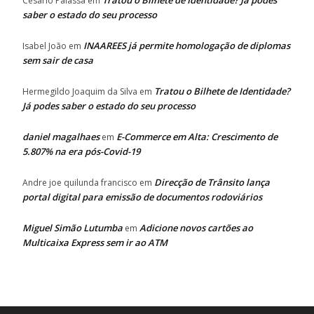
Tratou o Bilhete de Identidade? Já podes
Cesário Palassa
em
saber o estado do seu processo
INAAREES já permite homologação de diplomas
Isabel João
em
sem sair de casa
Tratou o Bilhete de Identidade?
Hermegildo Joaquim da Silva
em
Já podes saber o estado do seu processo
daniel magalhaes
E-Commerce em Alta: Crescimento de
em
5.807% na era pós-Covid-19
Direcção de Trânsito lança
Andre joe quilunda francisco
em
portal digital para emissão de documentos rodoviários
Miguel Simão Lutumba
Adicione novos cartões ao
em
Multicaixa Express sem ir ao ATM