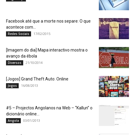
Facebook até que a morte nos separe: O que
acontece com...
17/02/2015
Redes Sociais
[Imagem do dia] Mapa interactivo mostra o
avanço da ébola
21/10/2014
Diversos
[Jogos] Grand Theft Auto: Online
16/08/2013
Jogos
#5 – Projectos Angolanos na Web – “Kallun” o
dicionário online...
03/01/2013
Angola