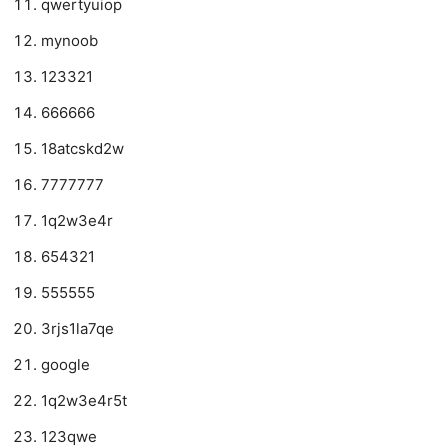
qwertyuiop
mynoob
123321
666666
18atcskd2w
7777777
1q2w3e4r
654321
555555
3rjs1la7qe
google
1q2w3e4r5t
123qwe