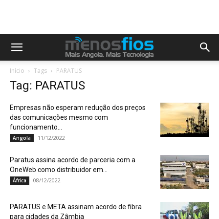
Início
Tags
PARATUS
Tag: PARATUS
Empresas não esperam redução dos preços
das comunicações mesmo com
funcionamento...
11/12/2022
Angola
Paratus assina acordo de parceria com a
OneWeb como distribuidor em...
08/12/2022
África
PARATUS e META assinam acordo de fibra
para cidades da Zâmbia