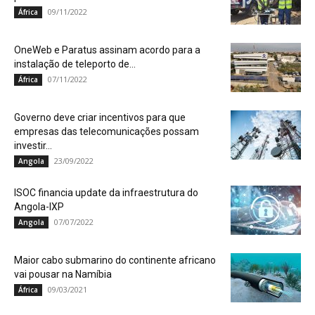
09/11/2022
África
OneWeb e Paratus assinam acordo para a
instalação de teleporto de...
07/11/2022
África
Governo deve criar incentivos para que
empresas das telecomunicações possam
investir...
23/09/2022
Angola
ISOC financia update da infraestrutura do
Angola-IXP
07/07/2022
Angola
Maior cabo submarino do continente africano
vai pousar na Namíbia
09/03/2021
África