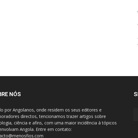
BRE NÓS
S
do por Angolanos, onde residem os seus editores e
boradores directos, tencionamos trazer artigos sobre
ologia, ciência e afins, com uma maior incidência à tópicos
envolvam Angola. Entre em contato:
tacto@menosfios.com