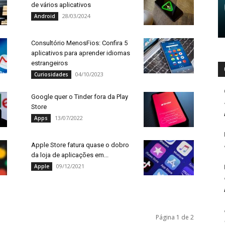
de vários aplicativos
28/03/2024
Android
Consultório MenosFios: Confira 5
aplicativos para aprender idiomas
estrangeiros
04/10/2023
Curiosidades
Google quer o Tinder fora da Play
Store
13/07/2022
Apps
Apple Store fatura quase o dobro
da loja de aplicações em...
09/12/2021
Apple
Página 1 de 2