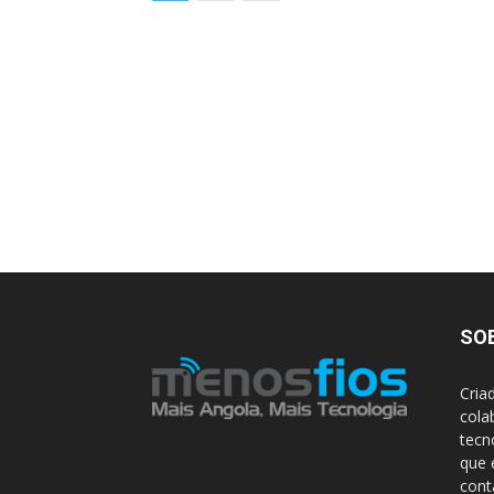
SO
Cria
cola
tecn
que 
con