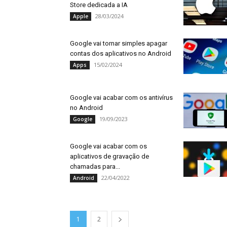
Store dedicada a IA
28/03/2024
Apple
Google vai tornar simples apagar
contas dos aplicativos no Android
15/02/2024
Apps
Google vai acabar com os antivírus
no Android
19/09/2023
Google
Google vai acabar com os
aplicativos de gravação de
chamadas para...
22/04/2022
Android
1
2