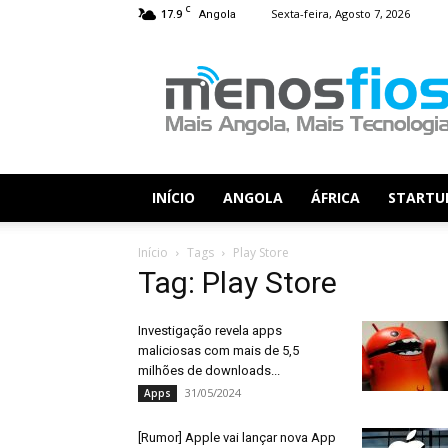
C
17.9
Sexta-feira, Agosto 7, 2026
Angola
Menos
Fios
INÍCIO
ANGOLA
ÁFRICA
STARTU
Início
Tags
Play Store
Tag: Play Store
Investigação revela apps
maliciosas com mais de 5,5
milhões de downloads...
31/05/2024
Apps
[Rumor] Apple vai lançar nova App