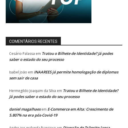
COMENTÁRIOS RECENTES
Tratou o Bilhete de Identidade? Já podes
Cesário Palassa
em
saber o estado do seu processo
INAAREES já permite homologação de diplomas
Isabel João
em
sem sair de casa
Tratou o Bilhete de Identidade?
Hermegildo Joaquim da Silva
em
Já podes saber o estado do seu processo
daniel magalhaes
E-Commerce em Alta: Crescimento de
em
5.807% na era pós-Covid-19
Direcção de Trânsito lança
Andre joe quilunda francisco
em