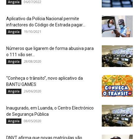
06/07/2022
Angola
Aplicativo da Polícia Nacional permite
infractores do Código de Estrada pagar...
19/10/2021
Angola
Números que ligarem de forma abusiva para
o 111 vão ser...
28/08/2020
Angola
“Conheça o trânsito”, novo aplicativo da
BANTU GAMES
26/06/2020
Angola
Inaugurado, em Luanda, o Centro Electrónico
de Segurança Pública
08/05/2020
Angola
DNVT afirma que novas matrículas vão