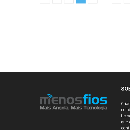
SO
Cria
cola
tecn
que 
con