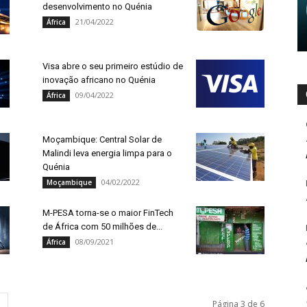
desenvolvimento no Quénia
21/04/2022
África
Visa abre o seu primeiro estúdio de
inovação africano no Quénia
09/04/2022
África
Moçambique: Central Solar de
Malindi leva energia limpa para o
Quénia
04/02/2022
Moçambique
M-PESA torna-se o maior FinTech
de África com 50 milhões de...
08/09/2021
África
Página 3 de 6