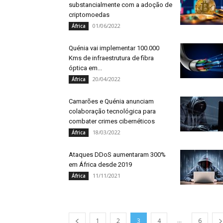
substancialmente com a adoção de
criptomoedas
01/06/2022
África
Quénia vai implementar 100.000
Kms de infraestrutura de fibra
óptica em...
20/04/2022
África
Camarões e Quénia anunciam
colaboração tecnológica para
combater crimes cibernéticos
18/03/2022
África
Ataques DDoS aumentaram 300%
em África desde 2019
11/11/2021
África
...
1
2
3
4
6