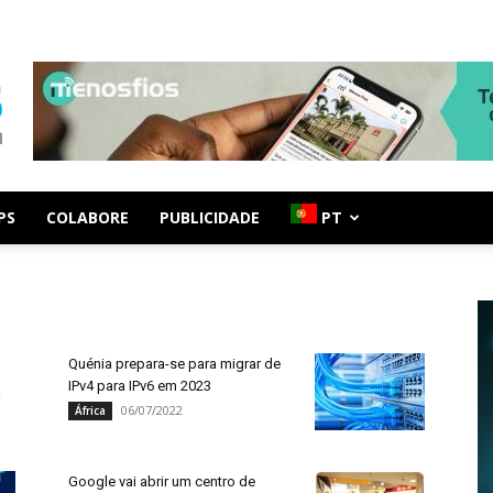
PS
COLABORE
PUBLICIDADE
PT
Quénia prepara-se para migrar de
IPv4 para IPv6 em 2023
06/07/2022
África
Google vai abrir um centro de