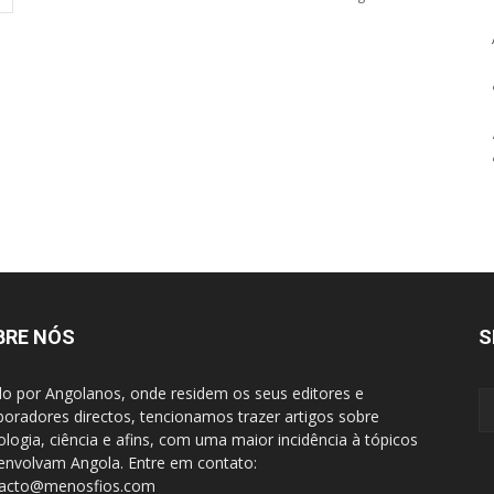
BRE NÓS
S
do por Angolanos, onde residem os seus editores e
boradores directos, tencionamos trazer artigos sobre
ologia, ciência e afins, com uma maior incidência à tópicos
envolvam Angola. Entre em contato:
tacto@menosfios.com