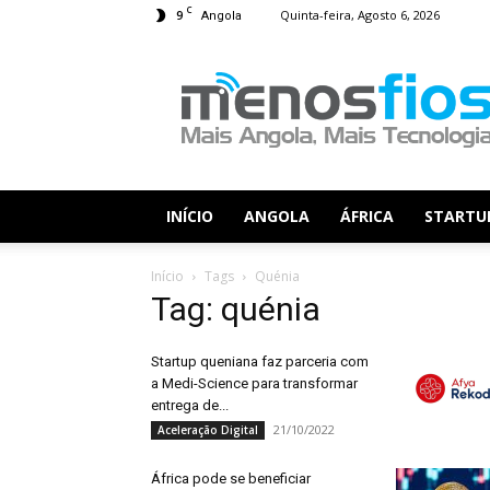
C
9
Quinta-feira, Agosto 6, 2026
Angola
Menos
Fios
INÍCIO
ANGOLA
ÁFRICA
STARTU
Início
Tags
Quénia
Tag: quénia
Startup queniana faz parceria com
a Medi-Science para transformar
entrega de...
21/10/2022
Aceleração Digital
África pode se beneficiar