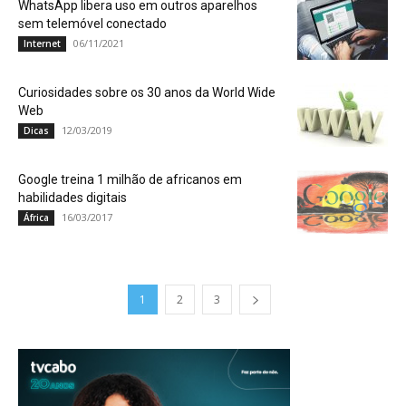
WhatsApp libera uso em outros aparelhos
sem telemóvel conectado
06/11/2021
Internet
Curiosidades sobre os 30 anos da World Wide
Web
12/03/2019
Dicas
Google treina 1 milhão de africanos em
habilidades digitais
16/03/2017
África
1
2
3