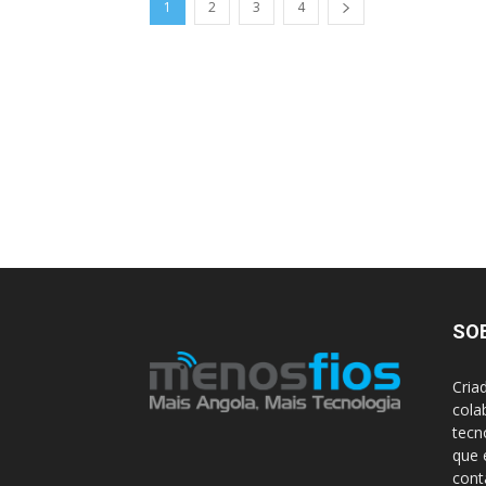
1
2
3
4
SO
Cria
cola
tecn
que 
con