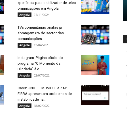
xperiência para o utilizador de telec
omunicações em Angola
27/11/2024
Angola
TVs comunitárias piratas já
abrangem 6% do sector das
comunicações
12/04/2023
Angola
Instagram. Página oficial do
programa “O Momento da
Blindada” é o...
02/07/2022
Angola
Caos: UNITEL, MOVICEL e ZAP
FIBRA apresentam problemas de
instabilidade na...
18/02/2022
Angola