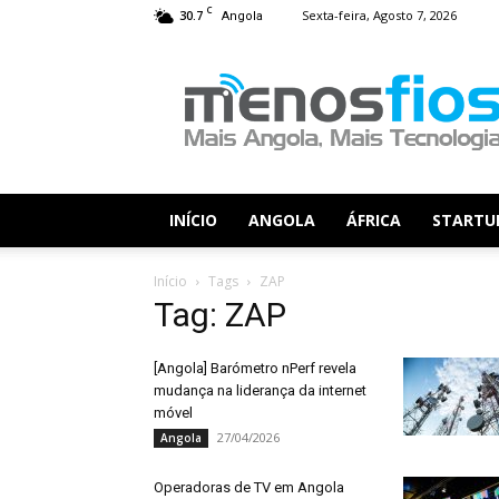
C
30.7
Sexta-feira, Agosto 7, 2026
Angola
Menos
Fios
INÍCIO
ANGOLA
ÁFRICA
STARTU
Início
Tags
ZAP
Tag: ZAP
[Angola] Barómetro nPerf revela
mudança na liderança da internet
móvel
27/04/2026
Angola
Operadoras de TV em Angola