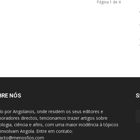
Página 1 de 4
BRE NÓS
S
do por Angolanos, onde residem os seus editores e
boradores directos, tencionamos trazer artigos sobre
ologia, ciência e afins, com uma maior incidência à tópicos
envolvam Angola. Entre em contato:
tacto@menosfios.com