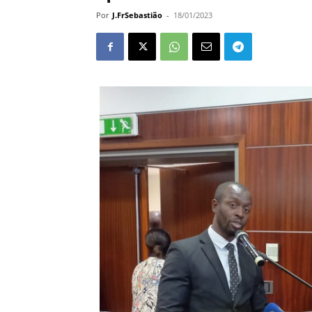
Por
J.FrSebastião
-
18/01/2023