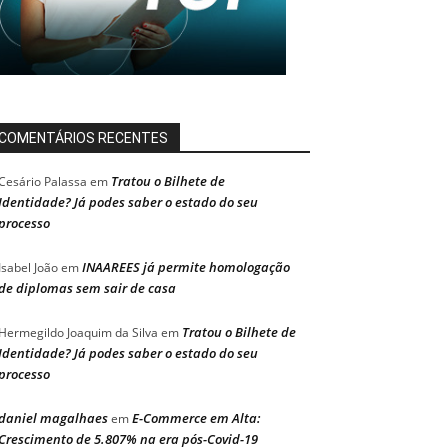
COMENTÁRIOS RECENTES
Tratou o Bilhete de
Cesário Palassa
em
Identidade? Já podes saber o estado do seu
processo
INAAREES já permite homologação
Isabel João
em
de diplomas sem sair de casa
Tratou o Bilhete de
Hermegildo Joaquim da Silva
em
Identidade? Já podes saber o estado do seu
processo
daniel magalhaes
E-Commerce em Alta:
em
Crescimento de 5.807% na era pós-Covid-19