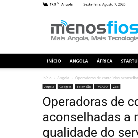
C
17.9
Sexta-feira, Agosto 7, 2026
Angola
Menos
Fios
INÍCIO
ANGOLA
ÁFRICA
STARTU
Início
Angola
Operadoras de conteúdos aconselha
Angola
Gadgets
Televisão
TVCABO
Zap
Operadoras de c
aconselhadas a 
qualidade do ser