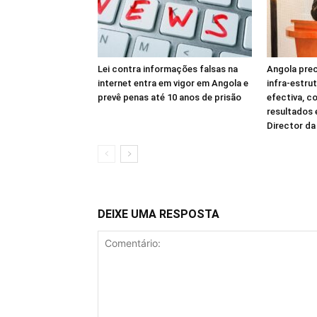
Lei contra informações falsas na
Angola prec
internet entra em vigor em Angola e
infra-estru
prevê penas até 10 anos de prisão
efectiva, c
resultados
Director d
DEIXE UMA RESPOSTA