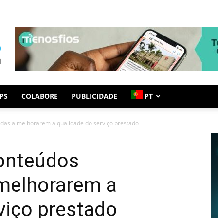
PS
COLABORE
PUBLICIDADE
PT
das a melhorarem a qualidade do serviço prestado
onteúdos
melhorarem a
viço prestado