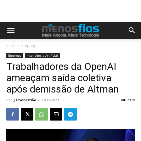
Início
Emprego
Emprego
Inteligência Artificial
Trabalhadores da OpenAI
ameaçam saída coletiva
após demissão de Altman
Por
J.FrSebastião
-
22/11/2023
2378