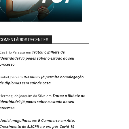
COMENTÁRIOS RECENTES
Tratou o Bilhete de
Cesário Palassa
em
Identidade? Já podes saber o estado do seu
processo
INAAREES já permite homologação
Isabel João
em
de diplomas sem sair de casa
Tratou o Bilhete de
Hermegildo Joaquim da Silva
em
Identidade? Já podes saber o estado do seu
processo
daniel magalhaes
E-Commerce em Alta:
em
Crescimento de 5.807% na era pós-Covid-19