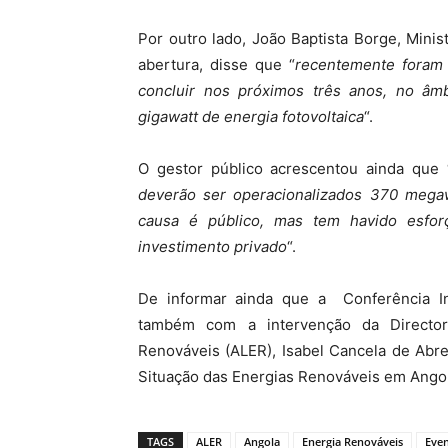
Por outro lado, João Baptista Borge, Mini
abertura, disse que “
recentemente foram 
concluir nos próximos três anos, no âm
gigawatt de energia fotovoltaica
“.
O gestor público acrescentou ainda que 
deverão ser operacionalizados 370 megaw
causa é público, mas tem havido esfor
investimento privado
“.
De informar ainda que a
Conferência I
também com a intervenção da Director
Renováveis (ALER), Isabel Cancela de Abr
Situação das Energias Renováveis em Angol
TAGS
ALER
Angola
Energia Renováveis
Eve