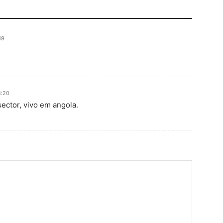
19
4:20
ector, vivo em angola.