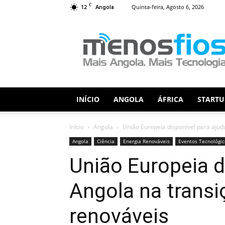
C
12
Quinta-feira, Agosto 6, 2026
Angola
Menos
Fios
INÍCIO
ANGOLA
ÁFRICA
STARTU
Início
Angola
União Europeia disponível para ajud
Angola
Ciência
Energia Renováveis
Eventos Tecnológic
União Europeia d
Angola na transi
renováveis