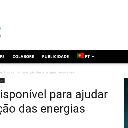
PS
COLABORE
PUBLICIDADE
PT
ar Angola na transição das energias renováveis
os
isponível para ajudar
ção das energias