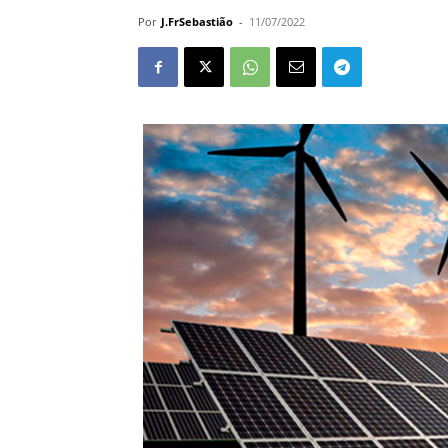
Por
J.FrSebastião
-
11/07/2022