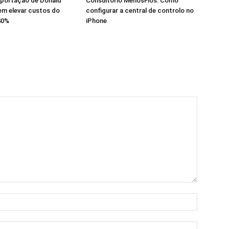
mportação de Donald
Consultório MenosFios: Como
m elevar custos do
configurar a central de controlo no
40%
iPhone