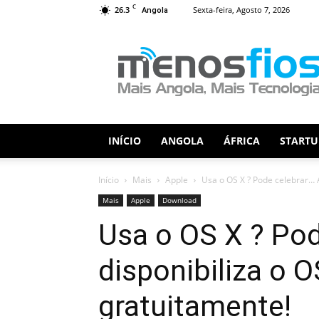
C
26.3
Sexta-feira, Agosto 7, 2026
Angola
Menos
Fios
INÍCIO
ANGOLA
ÁFRICA
STARTU
Início
Mais
Apple
Usa o OS X ? Pode celebrar… A
Mais
Apple
Download
Usa o OS X ? Pod
disponibiliza o 
gratuitamente!