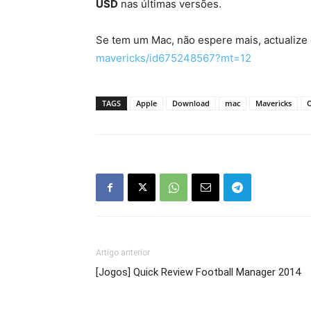
USD
nas últimas versões.
Se tem um Mac, não espere mais, actualize 
mavericks/id675248567?mt=12
TAGS
Apple
Download
mac
Mavericks
Artigo anterior
[Jogos] Quick Review Football Manager 2014