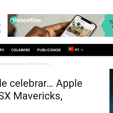
PS
COLABORE
PUBLICIDADE
PT
pple disponibiliza o OSX Mavericks,...
e celebrar… Apple
OSX Mavericks,