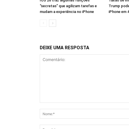
IOS 26 traz algumas funções
Taxas de i
“secretas” que agilizam tarefas e
Trump pode
mudam a experiência no iPhone
iPhone em 
DEIXE UMA RESPOSTA