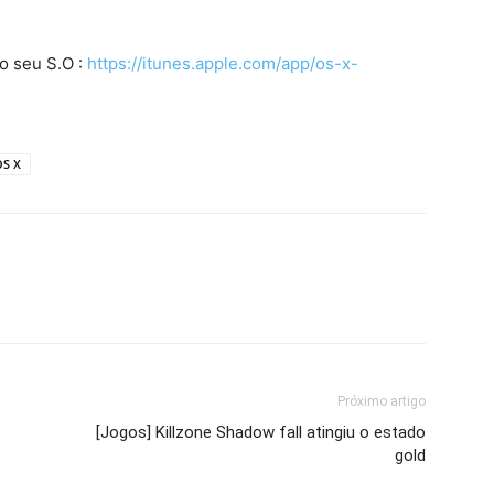
o seu S.O :
https://itunes.apple.com/app/os-x-
OS X
Próximo artigo
[Jogos] Killzone Shadow fall atingiu o estado
gold