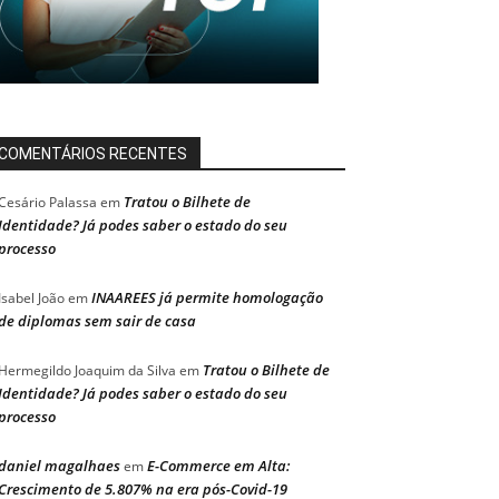
COMENTÁRIOS RECENTES
Tratou o Bilhete de
Cesário Palassa
em
Identidade? Já podes saber o estado do seu
processo
INAAREES já permite homologação
Isabel João
em
de diplomas sem sair de casa
Tratou o Bilhete de
Hermegildo Joaquim da Silva
em
Identidade? Já podes saber o estado do seu
processo
daniel magalhaes
E-Commerce em Alta:
em
Crescimento de 5.807% na era pós-Covid-19