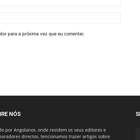
ador para a próxima vez que eu comentar.
BRE NÓS
S
do por Angolanos, onde residem os seus editores e
boradores directos, tencionamos trazer artigos sobre