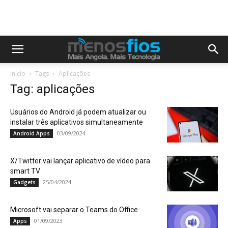
Início
Tags
Aplicações
Tag: aplicações
Usuários do Android já podem atualizar ou
instalar três aplicativos simultaneamente
03/09/2024
Android Apps
X/Twitter vai lançar aplicativo de vídeo para
smart TV
25/04/2024
Gadgets
Microsoft vai separar o Teams do Office
01/09/2023
Apps