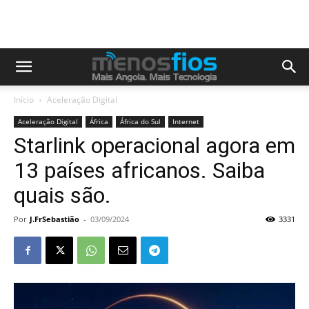
Início
Aceleração Digital
Aceleração Digital
África
África do Sul
Internet
Starlink operacional agora em
13 países africanos. Saiba
quais são.
Por
J.FrSebastião
-
03/09/2024
3331