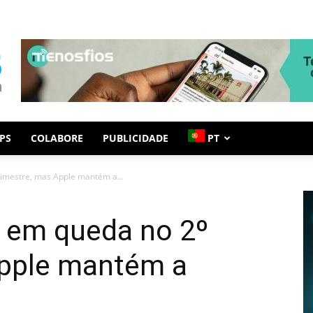
PS
COLABORE
PUBLICIDADE
PT
rimestre, mas Apple mantém a...
s em queda no 2º
Apple mantém a