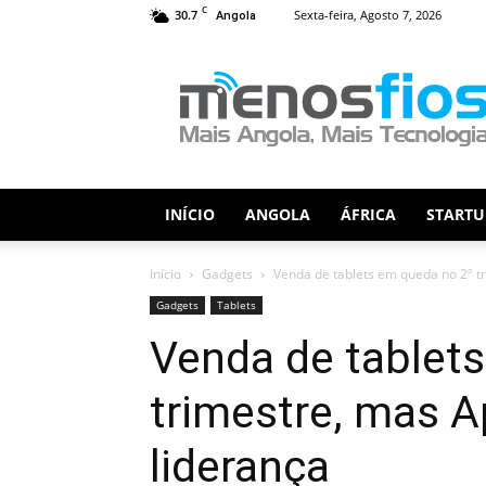
C
30.7
Sexta-feira, Agosto 7, 2026
Angola
Menos
Fios
INÍCIO
ANGOLA
ÁFRICA
STARTU
Início
Gadgets
Venda de tablets em queda no 2º t
Gadgets
Tablets
Venda de tablet
trimestre, mas 
liderança