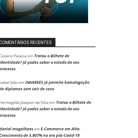
COMENTÁRIOS RECENTES
Tratou o Bilhete de
Cesário Palassa
em
Identidade? Já podes saber o estado do seu
processo
INAAREES já permite homologação
Isabel João
em
de diplomas sem sair de casa
Tratou o Bilhete de
Hermegildo Joaquim da Silva
em
Identidade? Já podes saber o estado do seu
processo
daniel magalhaes
E-Commerce em Alta:
em
Crescimento de 5.807% na era pós-Covid-19