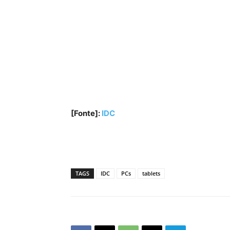
[Fonte]:
IDC
TAGS
IDC
PCs
tablets