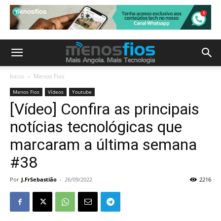
Início
Menos Fios
Menos Fios
Vídeos
Youtube
[Vídeo] Confira as principais
notícias tecnológicas que
marcaram a última semana
#38
Por
J.FrSebastião
-
26/09/2022
2216