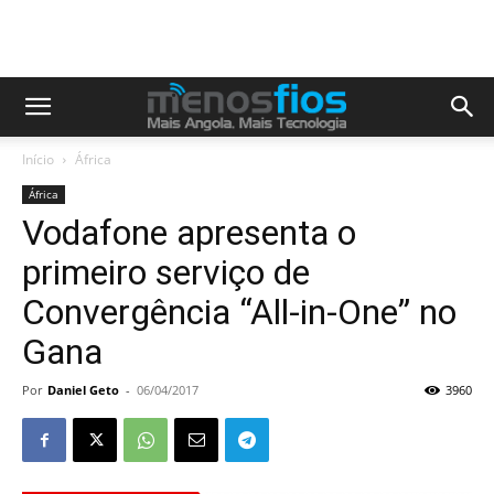
Início
África
África
Vodafone apresenta o
primeiro serviço de
Convergência “All-in-One” no
Gana
Por
Daniel Geto
-
06/04/2017
3960