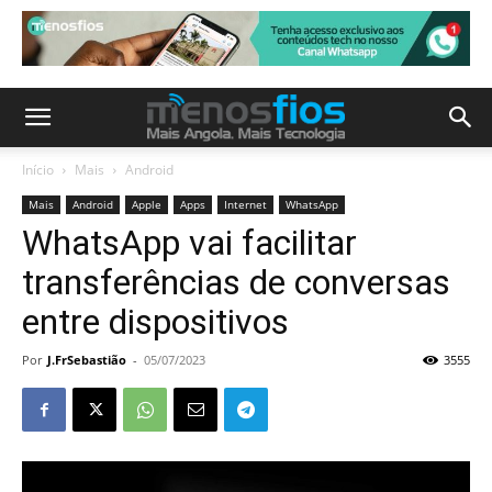
Início
Mais
Android
Mais
Android
Apple
Apps
Internet
WhatsApp
WhatsApp vai facilitar
transferências de conversas
entre dispositivos
Por
J.FrSebastião
-
05/07/2023
3555