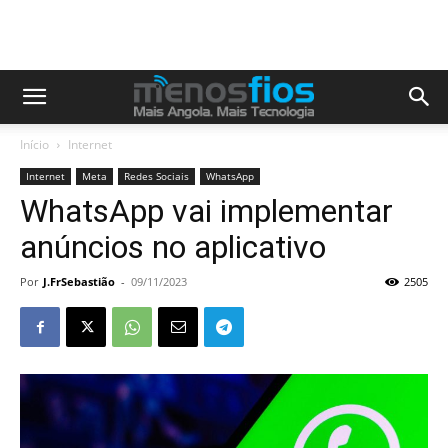
Início
Internet
Internet
Meta
Redes Sociais
WhatsApp
WhatsApp vai implementar
anúncios no aplicativo
Por
J.FrSebastião
-
09/11/2023
2505